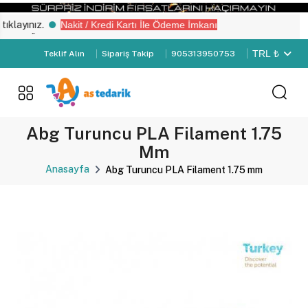
ayınız.
Nakit / Kredi Kartı İle Ödeme İmkanı
z “Üye Girişi" yapın.
TRL ₺
Teklif Alın
Sipariş Takip
905313950753
Abg Turuncu PLA Filament 1.75
Mm
Anasayfa
Abg Turuncu PLA Filament 1.75 mm