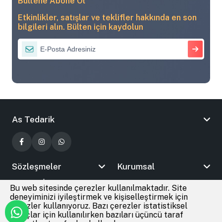
Bültene Abone Ol
Etkinlikler, satışlar ve teklifler hakkında en son
bilgileri alın. Bülten için kaydolun
As Tedarik
Sözleşmeler
Kurumsal
Bizimle İletişime Geçin
Bu web sitesinde çerezler kullanılmaktadır. Site
deneyiminizi iyileştirmek ve kişiselleştirmek için
çerezler kullanıyoruz. Bazı çerezler istatistiksel
amaçlar için kullanılırken bazıları üçüncü taraf
© 2026
As Tedarik
Tüm Hakları Saklıdır