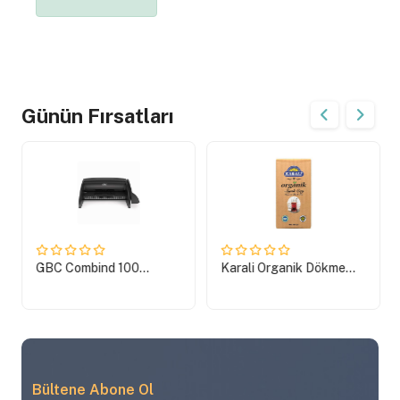
Günün Fırsatları
GBC Combind 100
Karali Organik Dökme
Ciltleme Makinesi Siyah
Çay 500 Gr
4401843
Bültene Abone Ol