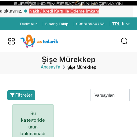
ıklayınız.
Nakit / Kredi Kartı İle Ödeme İmkanı
emiz “Üye Girişi" yapın.
TRL ₺
Teklif Alın
Sipariş Takip
905313950753
Şişe Mürekkep
Anasayfa
Şişe Mürekkep
Filtreler
Bu
kategoride
ürün
bulunamadı