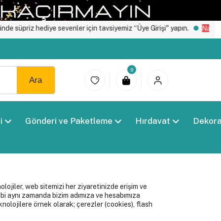
 hediye sevenler için tavsiyemiz “Üye Girişi" yapın.
Nakit / Kredi K
0
Ara
i
Gönderi ve Paketleme
Hırdavat
Dekor
olojiler, web sitemizi her ziyaretinizde erişim ve
 gibi aynı zamanda bizim adımıza ve hesabımıza
knolojilere örnek olarak; çerezler (cookies), flash