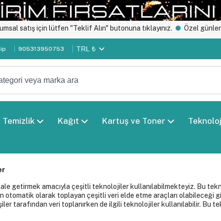
 için lütfen "Teklif Alın" butonuna tıklayınız.
Özel günlerinde süpriz
TRL ₺
kip
905313950753
Temizlik
Kağıt
Kartuş ve Toner
Teknoloj
er
 hale getirmek amacıyla çeşitli teknolojiler kullanılabilmekteyiz. Bu tekn
an otomatik olarak toplayan çeşitli veri elde etme araçları olabileceği
r tarafından veri toplanırken de ilgili teknolojiler kullanılabilir. Bu te