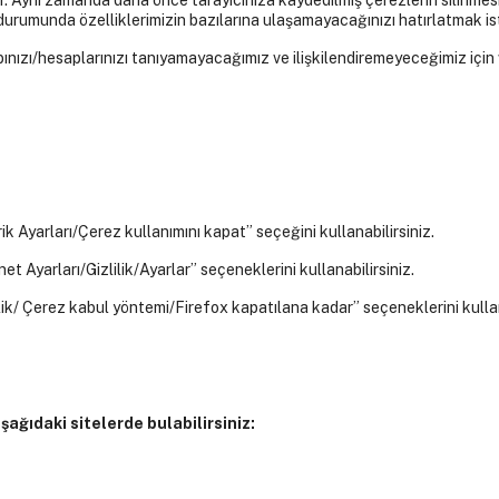
r. Aynı zamanda daha önce tarayıcınıza kaydedilmiş çerezlerin silinmes
 durumunda özelliklerimizin bazılarına ulaşamayacağınızı hatırlatmak ist
bınızı/hesaplarınızı tanıyamayacağımız ve ilişkilendiremeyeceğimiz için 
rik Ayarları/Çerez kullanımını kapat” seçeğini kullanabilirsiniz.
et Ayarları/Gizlilik/Ayarlar” seçeneklerini kullanabilirsiniz.
lilik/ Çerez kabul yöntemi/Firefox kapatılana kadar” seçeneklerini kullan
aşağıdaki sitelerde bulabilirsiniz: