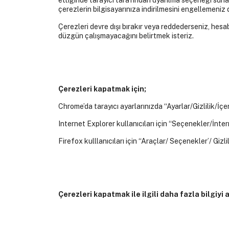
ettiğinde tarayıcı tarafından uyarılma seçeneği suna
çerezlerin bilgisayarınıza indirilmesini engellemeniz
Çerezleri devre dışı bırakır veya reddederseniz, hesa
düzgün çalışmayacağını belirtmek isteriz.
Çerezleri kapatmak için;
Chrome’da tarayıcı ayarlarınızda “Ayarlar/Gizlilik/İçe
Internet Explorer kullanıcıları için “Seçenekler/İntern
Firefox kulllanıcıları için “Araçlar/ Seçenekler’/ Giz
Çerezleri kapatmak ile ilgili daha fazla bilgiyi 