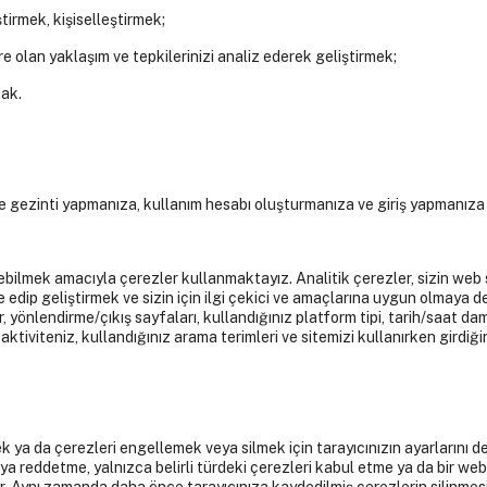
ştirmek, kişiselleştirmek;
re olan yaklaşım ve tepkilerinizi analiz ederek geliştirmek;
mak.
de gezinti yapmanıza, kullanım hesabı oluşturmanıza ve giriş yapmanıza
ebilmek amacıyla çerezler kullanmaktayız. Analitik çerezler, sizin web s
ze edip geliştirmek ve sizin için ilgi çekici ve amaçlarına uygun olmaya 
 yönlendirme/çıkış sayfaları, kullandığınız platform tipi, tarih/saat dam
ktiviteniz, kullandığınız arama terimleri ve sitemizi kullanırken girdiği
ek ya da çerezleri engellemek veya silmek için tarayıcınızın ayarlarını de
ya reddetme, yalnızca belirli türdeki çerezleri kabul etme ya da bir we