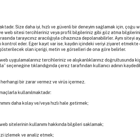
ır. Size daha iyi, hızlı ve güvenli bir deneyim sağlamak için, çoğu web
e web sitesi tercihleriniz veya profil bilgileriniz gibi göz atma bilgiler
sırasında tarayıcınız aracılığıyla cihazınıza depolanabilirler. Aynı siteyi 
nı kontrol eder. Eğer kayıt var ise, kaydın içindeki veriyi ziyaret etmekt
gösterilecek olan içeriği, metin ve görselleri de ona göre belirler.
web uygulamalarınız tercihleriniz ve alışkanlıklarınız doğrultusunda kişis
la” seçeneğine tıklandığında çerez tarafından kullanıcı adının kaydedi
a herhangi bir zarar vermez ve virüs içermez.
amaçlarla kullanılmaktadır:
nımını daha kolay ve/veya hızlı hale getirmek;
 web sitelerinin kullanımı hakkında bilgileri saklamak;
izi izlemek ve analiz etmek;