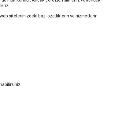
i de mümkündür. Ancak çerezleri silmeniz ve ilerideki
eriz.
web sitelerimizdeki bazı özelliklerin ve hizmetlerin
abilirsiniz.