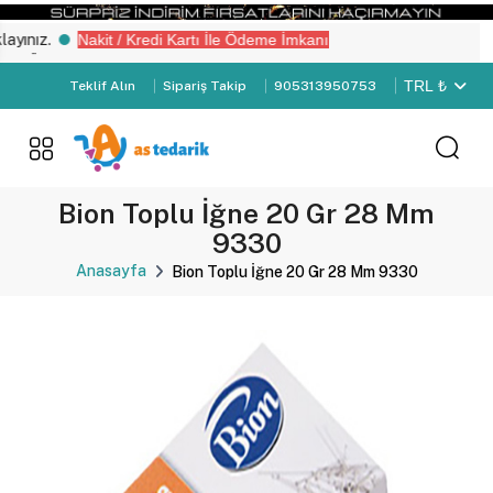
ınız.
Nakit / Kredi Kartı İle Ödeme İmkanı
“Üye Girişi" yapın.
TRL ₺
Teklif Alın
Sipariş Takip
905313950753
Bion Toplu İğne 20 Gr 28 Mm
9330
Anasayfa
Bion Toplu İğne 20 Gr 28 Mm 9330