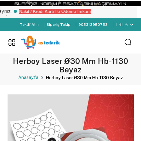
ız.
Nakit / Kredi Kartı İle Ödeme İmkanı
ye Girişi" yapın.
TRL ₺
Teklif Alın
Sipariş Takip
905313950753
Herboy Laser Ø30 Mm Hb-1130
Beyaz
Anasayfa
Herboy Laser Ø30 Mm Hb-1130 Beyaz