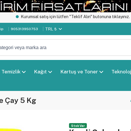
umsal satış için lütfen "Teklif Alın" butonuna tıklayınız.
Özel günler
TRL ₺
kip
905313950753
Temizlik
Kağıt
Kartuş ve Toner
Teknoloj
e Çay 5 Kg
Stok Var