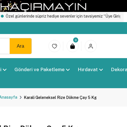
inde süpriz hediye sevenler için tavsiyemiz “Üye Girişi" yapın.
Nakit
0
Ara
i
Gönderi ve Paketleme
Hırdavat
Dekor
Anasayfa
Karali Geleneksel Rize Dökme Çay 5 Kg