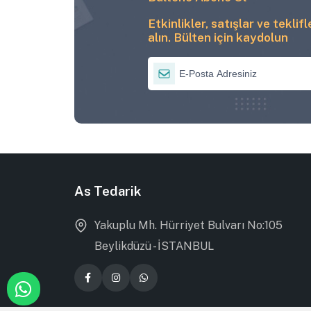
Etkinlikler, satışlar ve teklif
alın. Bülten için kaydolun
As Tedarik
Yakuplu Mh. Hürriyet Bulvarı No:105
Beylikdüzü - İSTANBUL