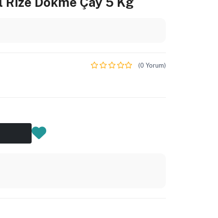
l Rize Dökme Çay 5 Kg
(0 Yorum)