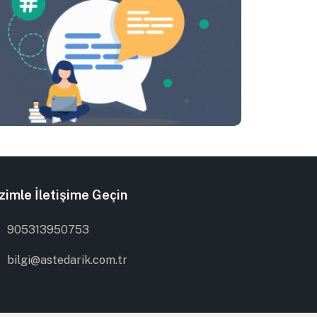
zimle İletişime Geçin
905313950753
bilgi@astedarik.com.tr