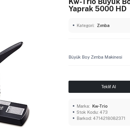
Kw-Trio Büyük B
Yaprak 5000 HD
Kategori:
Zımba
Büyük Boy Zımba Makinesi
Teklif Al
Marka:
Kw-Trio
Stok Kodu:
473
Barkod:
4714218082371