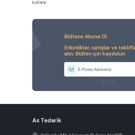
kullanır
Bültene Abone Ol
Etkinlikler, satışlar ve teklif
alın. Bülten için kaydolun
As Tedarik