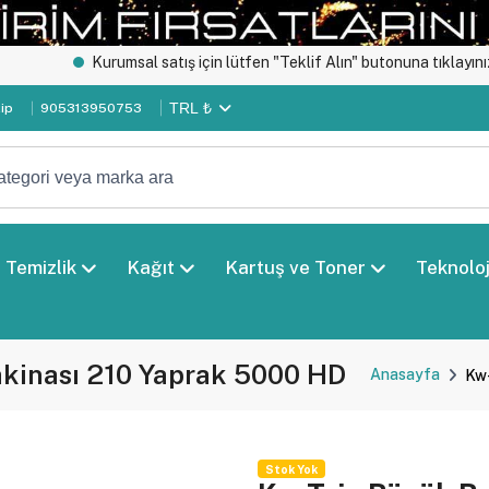
Kurumsal satış için lütfen "Teklif Alın" butonuna tıklayınız.
Öze
TRL ₺
kip
905313950753
Temizlik
Kağıt
Kartuş ve Toner
Teknoloj
kinası 210 Yaprak 5000 HD
Anasayfa
Kw-
Stok Yok