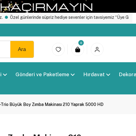
l günlerinde süpriz hediye sevenler için tavsiyemiz “Üye Girişi" yapın.
0
Ara
i
Gönderi ve Paketleme
Hırdavat
Dekor
Trio Büyük Boy Zımba Makinası 210 Yaprak 5000 HD