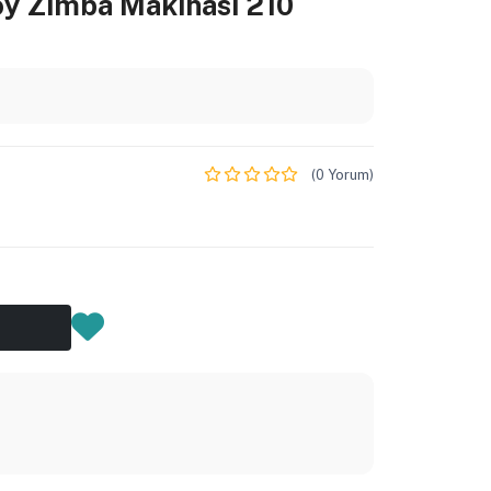
oy Zımba Makinası 210
(0 Yorum)