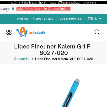
nız.
Nakit / Kredi Kartı İle Ödeme İmkanı
Üye Girişi" yapın.
TRL ₺
Teklif Alın
Sipariş Takip
905313950753
Liqeo Fineliner Kalem Gri F-
8027-020
Anasayfa
Liqeo Fineliner Kalem Gri F-8027-020