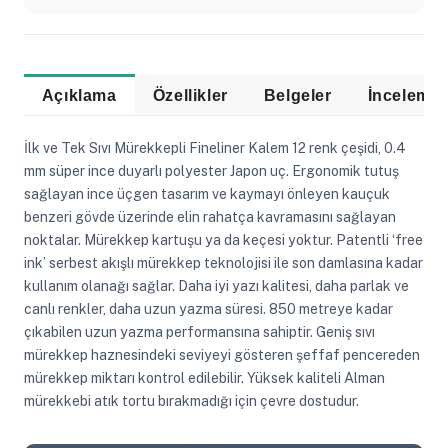
Açıklama
Özellikler
Belgeler
İlk ve Tek Sıvı Mürekkepli Fineliner Kalem 12 renk çeşidi, 0.4
mm süper ince duyarlı polyester Japon uç. Ergonomik tutuş
sağlayan ince üçgen tasarım ve kaymayı önleyen kauçuk
benzeri gövde üzerinde elin rahatça kavramasını sağlayan
noktalar. Mürekkep kartuşu ya da keçesi yoktur. Patentli ‘free
ink’ serbest akışlı mürekkep teknolojisi ile son damlasına kadar
kullanım olanağı sağlar. Daha iyi yazı kalitesi, daha parlak ve
canlı renkler, daha uzun yazma süresi. 850 metreye kadar
çıkabilen uzun yazma performansına sahiptir. Geniş sıvı
mürekkep haznesindeki seviyeyi gösteren şeffaf pencereden
mürekkep miktarı kontrol edilebilir. Yüksek kaliteli Alman
mürekkebi atık tortu bırakmadığı için çevre dostudur.