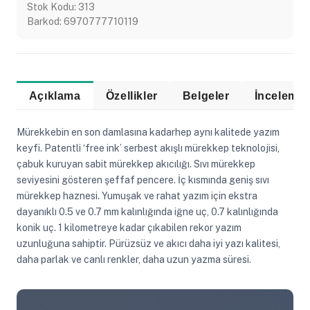
Stok Kodu:
313
Barkod:
6970777710119
Açıklama
Özellikler
Belgeler
Mürekkebin en son damlasına kadarhep aynı kalitede yazım
keyfi. Patentli ‘free ink’ serbest akışlı mürekkep teknolojisi,
çabuk kuruyan sabit mürekkep akıcılığı. Sıvı mürekkep
seviyesini gösteren şeffaf pencere. İç kısmında geniş sıvı
mürekkep haznesi. Yumuşak ve rahat yazım için ekstra
dayanıklı 0.5 ve 0.7 mm kalınlığında iğne uç, 0.7 kalınlığında
konik uç. 1 kilometreye kadar çıkabilen rekor yazım
uzunluğuna sahiptir. Pürüzsüz ve akıcı daha iyi yazı kalitesi,
daha parlak ve canlı renkler, daha uzun yazma süresi.