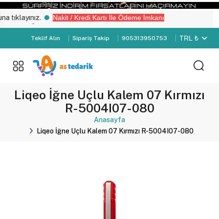
tıklayınız.
Nakit / Kredi Kartı İle Ödeme İmkanı
yemiz “Üye Girişi" yapın.
TRL ₺
Teklif Alın
Sipariş Takip
905313950753
Liqeo İğne Uçlu Kalem 07 Kırmızı
R-5004I07-080
Anasayfa
Liqeo İğne Uçlu Kalem 07 Kırmızı R-5004I07-080