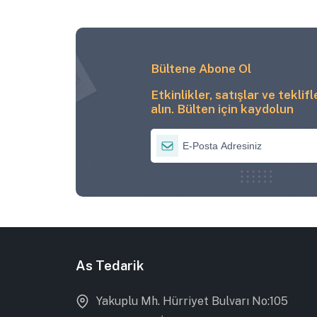
Bültene Abone Ol
Etkinlikler, satışlar ve teklif
alın. Bülten için kaydolun
As Tedarik
Yakuplu Mh. Hürriyet Bulvarı No:105