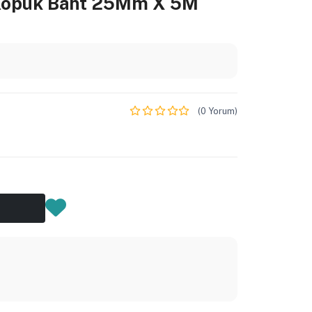
ı Köpük Bant 25Mm X 5M
(0 Yorum)