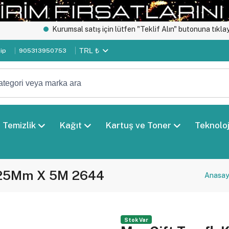
Kurumsal satış için lütfen "Teklif Alın" butonuna tıklayınız.
TRL ₺
kip
905313950753
Temizlik
Kağıt
Kartuş ve Toner
Teknoloj
t 25Mm X 5M 2644
Anasa
Stok Var