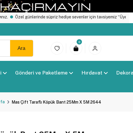
Özel günlerinde süpriz hediye sevenler için tavsiyemiz “Üye Girişi" yapı
0
Ara
i
Gönderi ve Paketleme
Hırdavat
Dekor
yfa
Mas Çift Taraflı Köpük Bant 25Mm X 5M 2644