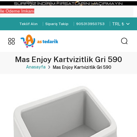
le Ödeme İmkanı
TRL ₺
Teklif Alın
Sipariş Takip
905313950753
Mas Enjoy Kartvizitlik Gri 590
Anasayfa
Mas Enjoy Kartvizitlik Gri 590