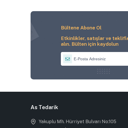
Bültene Abone Ol
Etkinlikler, satışlar ve teklif
alın. Bülten için kaydolun
As Tedarik
Yakuplu Mh. Hürriyet Bulvarı No:105