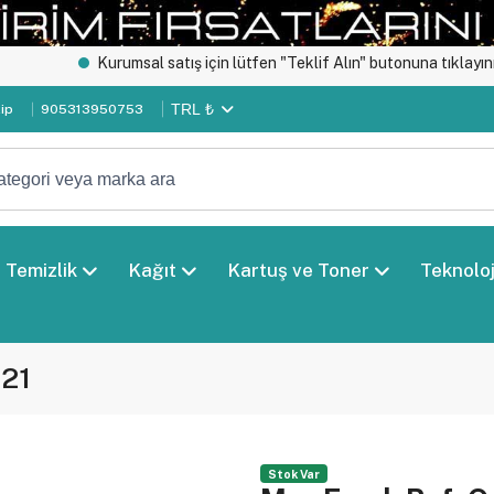
Kurumsal satış için lütfen "Teklif Alın" butonuna tıklayınız.
Öze
TRL ₺
kip
905313950753
Temizlik
Kağıt
Kartuş ve Toner
Teknoloj
421
Stok Var