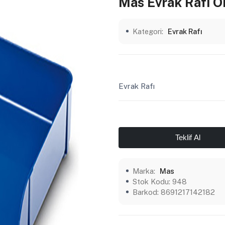
Mas Evrak Rafı O
Kategori:
Evrak Rafı
Evrak Rafı
Teklif Al
Marka:
Mas
Stok Kodu:
948
Barkod:
8691217142182