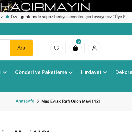
l günlerinde süpriz hediye sevenler için tavsiyemiz “Üye Girişi" yapın.
0
Ara
i
Gönderi ve Paketleme
Hırdavat
Dekor
Anasayfa
Mas Evrak Rafı Orion Mavi 1421