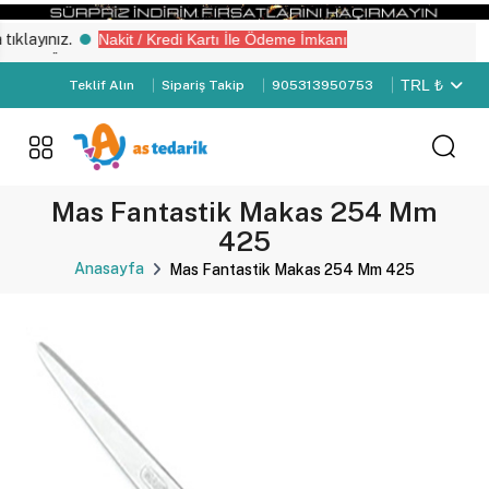
layınız.
Nakit / Kredi Kartı İle Ödeme İmkanı
iz “Üye Girişi" yapın.
TRL ₺
Teklif Alın
Sipariş Takip
905313950753
Mas Fantastik Makas 254 Mm
425
Anasayfa
Mas Fantastik Makas 254 Mm 425