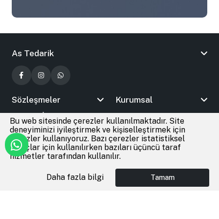
As Tedarik
Sözleşmeler
Kurumsal
Bizimle İletişime Geçin
Bu web sitesinde çerezler kullanılmaktadır. Site
deneyiminizi iyileştirmek ve kişiselleştirmek için
çerezler kullanıyoruz. Bazı çerezler istatistiksel
amaçlar için kullanılırken bazıları üçüncü taraf
© 2026
As Tedarik
Tüm Hakları Saklıdır
hizmetler tarafından kullanılır.
Daha fazla bilgi
Tamam
Anasayfa
Giriş Yap
Favoriler
Sepet
®
Cmr Soft
|
E-Ticaret
altyapısı ile hazırlanmıştır.