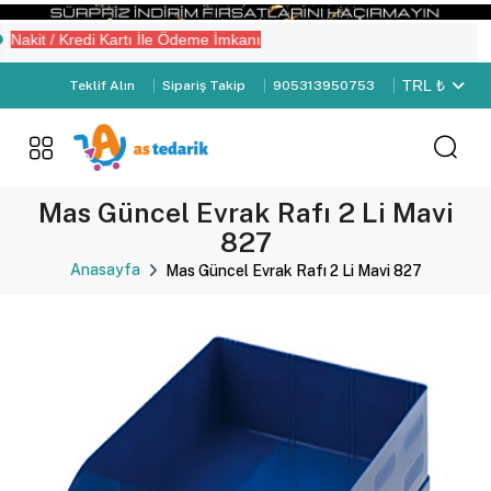
kit / Kredi Kartı İle Ödeme İmkanı
" yapın.
TRL ₺
Teklif Alın
Sipariş Takip
905313950753
Mas Güncel Evrak Rafı 2 Li Mavi
827
Anasayfa
Mas Güncel Evrak Rafı 2 Li Mavi 827