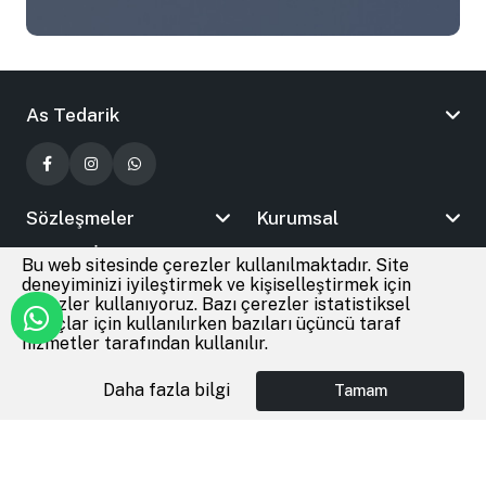
As Tedarik
Sözleşmeler
Kurumsal
Bizimle İletişime Geçin
Bu web sitesinde çerezler kullanılmaktadır. Site
deneyiminizi iyileştirmek ve kişiselleştirmek için
çerezler kullanıyoruz. Bazı çerezler istatistiksel
amaçlar için kullanılırken bazıları üçüncü taraf
© 2026
As Tedarik
Tüm Hakları Saklıdır
hizmetler tarafından kullanılır.
Daha fazla bilgi
Tamam
Anasayfa
Giriş Yap
Favoriler
Sepet
®
Cmr Soft
|
E-Ticaret
altyapısı ile hazırlanmıştır.