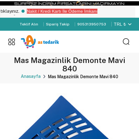
ayınız.
Nakit / Kredi Kartı İle Ödeme İmkanı
z “Üye Girişi" yapın.
TRL ₺
Teklif Alın
Sipariş Takip
905313950753
Mas Magazinlik Demonte Mavi
840
Anasayfa
Mas Magazinlik Demonte Mavi 840