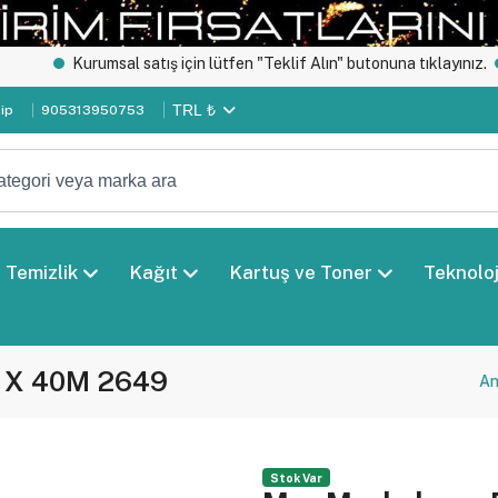
Kurumsal satış için lütfen "Teklif Alın" butonuna tıklayınız.
Özel g
TRL ₺
kip
905313950753
Temizlik
Kağıt
Kartuş ve Toner
Teknoloj
 X 40M 2649
An
Stok Var