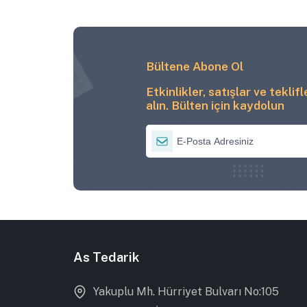
Bültene Abone Ol
Etkinlikler, satışlar ve teklif
alın. Bülten için kaydolun
As Tedarik
Yakuplu Mh. Hürriyet Bulvarı No:105