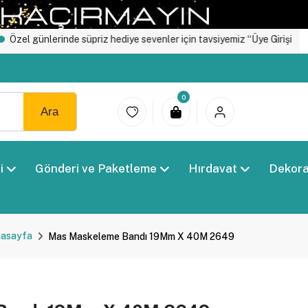
ünlerinde süpriz hediye sevenler için tavsiyemiz “Üye Girişi" yapın.
0
Ara
i
Gönderi ve Paketleme
Hırdavat
Dekor
asayfa
Mas Maskeleme Bandı 19Mm X 40M 2649