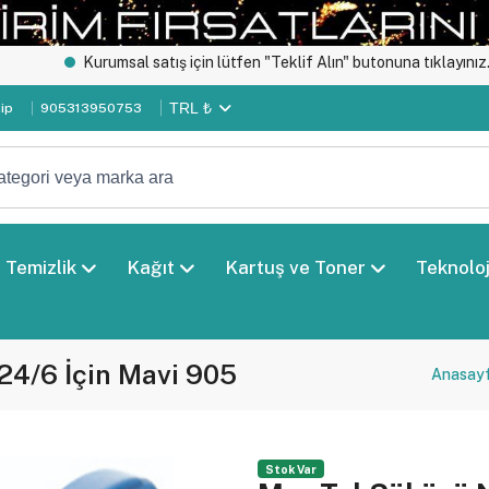
Kurumsal satış için lütfen "Teklif Alın" butonuna tıklayınız.
Özel
TRL ₺
kip
905313950753
Temizlik
Kağıt
Kartuş ve Toner
Teknoloj
24/6 İçin Mavi 905
Anasay
Stok Var