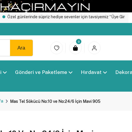
 günlerinde süpriz hediye sevenler için tavsiyemiz “Üye Girişi" yapın.
0
Ara
i
Gönderi ve Paketleme
Hırdavat
Dekor
fa
Mas Tel Sökücü No:10 ve No:24/6 İçin Mavi 905