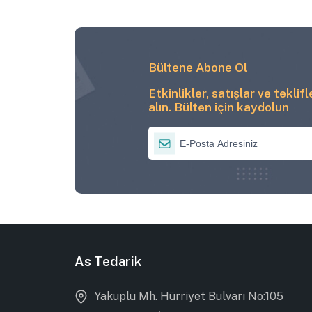
Bültene Abone Ol
Etkinlikler, satışlar ve teklif
alın. Bülten için kaydolun
As Tedarik
Yakuplu Mh. Hürriyet Bulvarı No:105