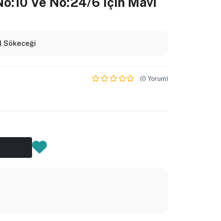
o:10 Ve No:24/6 İçin Mavi
el Sökeceği
(0 Yorum)