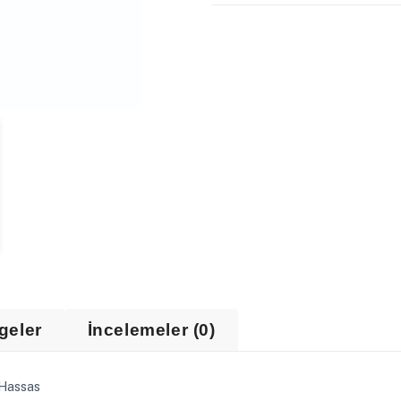
geler
İncelemeler (0)
 Hassas