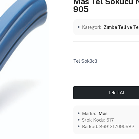
Mas Tel Sökücü N
905
Kategori:
Zımba Teli ve T
Tel Sökücü
Teklif Al
Marka:
Mas
Stok Kodu:
617
Barkod:
8691217090582