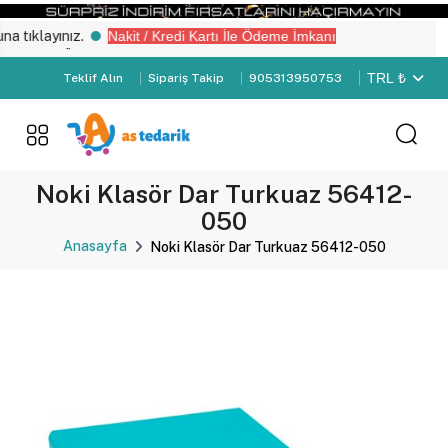
tıklayınız.
Nakit / Kredi Kartı İle Ödeme İmkanı
yemiz “Üye Girişi" yapın.
TRL ₺
Teklif Alın
Sipariş Takip
905313950753
Noki Klasör Dar Turkuaz 56412-
050
Anasayfa
Noki Klasör Dar Turkuaz 56412-050