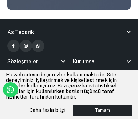
As Tedarik
Sözleşmeler
Kurumsal
Bizimle İletişime Geçin
Bu web sitesinde çerezler kullanılmaktadır. Site
deneyiminizi iyileştirmek ve kişiselleştirmek için
çerezler kullanıyoruz. Bazı çerezler istatistiksel
amaçlar için kullanılırken bazıları üçüncü taraf
© 2026
As Tedarik
Tüm Hakları Saklıdır
hizmetler tarafından kullanılır.
Daha fazla bilgi
Tamam
Anasayfa
Giriş Yap
Favoriler
Sepet
®
Cmr Soft
|
E-Ticaret
altyapısı ile hazırlanmıştır.