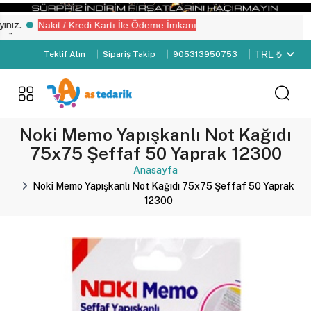
.
Nakit / Kredi Kartı İle Ödeme İmkanı
 Girişi" yapın.
TRL ₺
Teklif Alın
Sipariş Takip
905313950753
Noki Memo Yapışkanlı Not Kağıdı
75x75 Şeffaf 50 Yaprak 12300
Anasayfa
Noki Memo Yapışkanlı Not Kağıdı 75x75 Şeffaf 50 Yaprak
12300