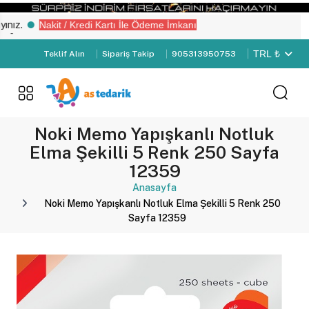
.
Nakit / Kredi Kartı İle Ödeme İmkanı
 Girişi" yapın.
TRL ₺
Teklif Alın
Sipariş Takip
905313950753
Noki Memo Yapışkanlı Notluk
Elma Şekilli 5 Renk 250 Sayfa
12359
Anasayfa
Noki Memo Yapışkanlı Notluk Elma Şekilli 5 Renk 250
Sayfa 12359