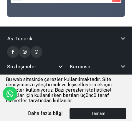
As Tedarik
Sözleşmeler
Kurumsal
Bizimle İletişime Geçin
Bu web sitesinde çerezler kullanılmaktadır. Site
deneyiminizi iyileştirmek ve kişiselleştirmek için
çerezler kullanıyoruz. Bazı çerezler istatistiksel
amaçlar için kullanılırken bazıları üçüncü taraf
© 2026
As Tedarik
Tüm Hakları Saklıdır
hizmetler tarafından kullanılır.
Daha fazla bilgi
Tamam
Anasayfa
Giriş Yap
Favoriler
Sepet