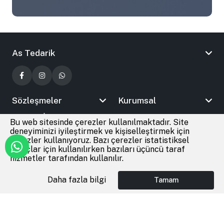
As Tedarik
Sözleşmeler
Kurumsal
Bizimle İletişime Geçin
Bu web sitesinde çerezler kullanılmaktadır. Site
deneyiminizi iyileştirmek ve kişiselleştirmek için
çerezler kullanıyoruz. Bazı çerezler istatistiksel
amaçlar için kullanılırken bazıları üçüncü taraf
© 2026
As Tedarik
Tüm Hakları Saklıdır
hizmetler tarafından kullanılır.
Daha fazla bilgi
Tamam
Anasayfa
Giriş Yap
Favoriler
Sepet
®
Cmr Soft
|
E-Ticaret
altyapısı ile hazırlanmıştır.