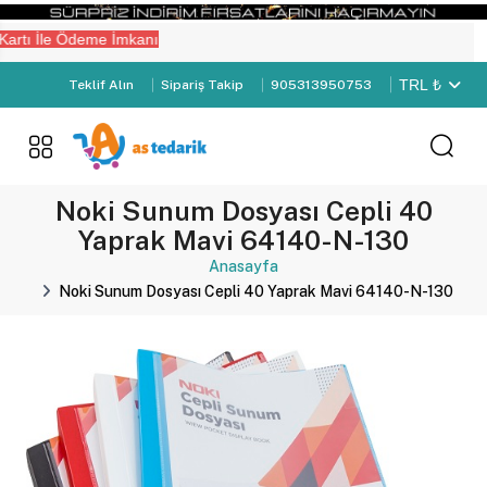
tı İle Ödeme İmkanı
TRL ₺
Teklif Alın
Sipariş Takip
905313950753
Noki Sunum Dosyası Cepli 40
Yaprak Mavi 64140-N-130
Anasayfa
Noki Sunum Dosyası Cepli 40 Yaprak Mavi 64140-N-130