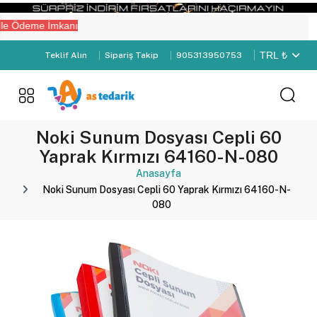
e Ödeme İmkanı
TRL ₺
Teklif Alın
Sipariş Takip
905313950753
Noki Sunum Dosyası Cepli 60
Yaprak Kırmızı 64160-N-080
Anasayfa
Noki Sunum Dosyası Cepli 60 Yaprak Kırmızı 64160-N-
080