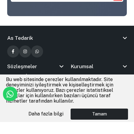
As Tedarik
Sözleşmeler
Kurumsal
Bizimle İletişime Geçin
Bu web sitesinde çerezler kullanılmaktadır. Site
deneyiminizi iyileştirmek ve kişiselleştirmek için
çerezler kullanıyoruz. Bazı çerezler istatistiksel
amaçlar için kullanılırken bazıları üçüncü taraf
© 2026
As Tedarik
Tüm Hakları Saklıdır
hizmetler tarafından kullanılır.
Daha fazla bilgi
Tamam
Anasayfa
Giriş Yap
Favoriler
Sepet