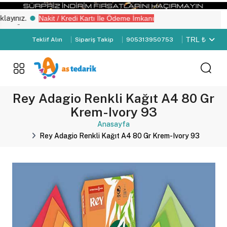
ınız.
Nakit / Kredi Kartı İle Ödeme İmkanı
“Üye Girişi" yapın.
TRL ₺
Teklif Alın
Sipariş Takip
905313950753
Rey Adagio Renkli Kağıt A4 80 Gr
Krem-Ivory 93
Anasayfa
Rey Adagio Renkli Kağıt A4 80 Gr Krem-Ivory 93