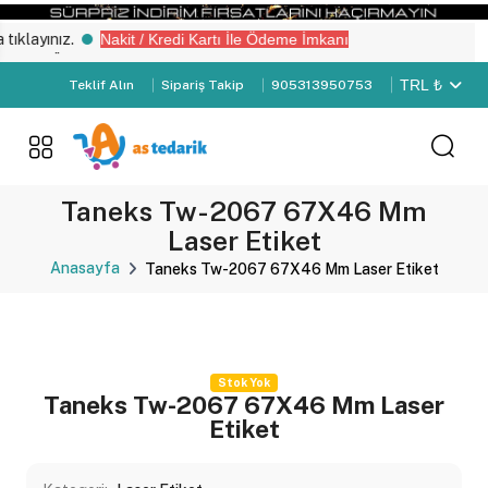
klayınız.
Nakit / Kredi Kartı İle Ödeme İmkanı
miz “Üye Girişi" yapın.
TRL ₺
Teklif Alın
Sipariş Takip
905313950753
Taneks Tw-2067 67X46 Mm
Laser Etiket
Anasayfa
Taneks Tw-2067 67X46 Mm Laser Etiket
Stok Yok
Taneks Tw-2067 67X46 Mm Laser
Etiket