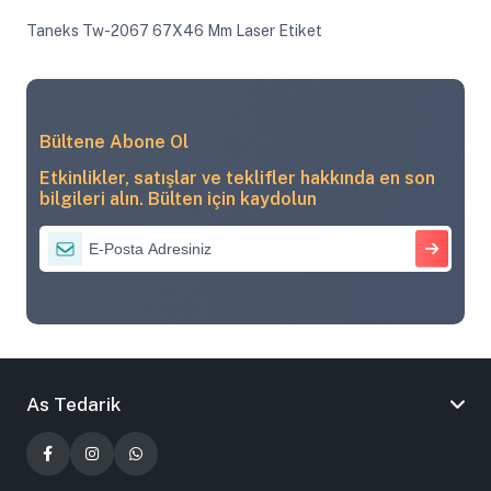
Taneks Tw-2067 67X46 Mm Laser Etiket
Bültene Abone Ol
Etkinlikler, satışlar ve teklifler hakkında en son
bilgileri alın. Bülten için kaydolun
As Tedarik