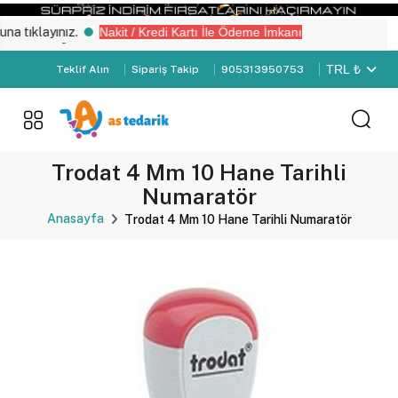
tıklayınız.
Nakit / Kredi Kartı İle Ödeme İmkanı
yemiz “Üye Girişi" yapın.
TRL ₺
Teklif Alın
Sipariş Takip
905313950753
Trodat 4 Mm 10 Hane Tarihli
Numaratör
Anasayfa
Trodat 4 Mm 10 Hane Tarihli Numaratör