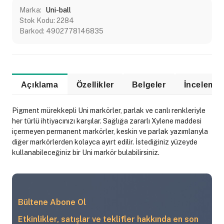
Marka:
Uni-ball
Stok Kodu:
2284
Barkod:
4902778146835
Açıklama
Özellikler
Belgeler
Pigment mürekkepli Uni markörler, parlak ve canlı renkleriyle
her türlü ihtiyacınızı karşılar. Sağlığa zararlı Xylene maddesi
içermeyen permanent markörler, keskin ve parlak yazımlarıyla
diğer markörlerden kolayca ayırt edilir. İstediğiniz yüzeyde
kullanabileceğiniz bir Uni markör bulabilirsiniz.
Bültene Abone Ol
Etkinlikler, satışlar ve teklifler hakkında en son