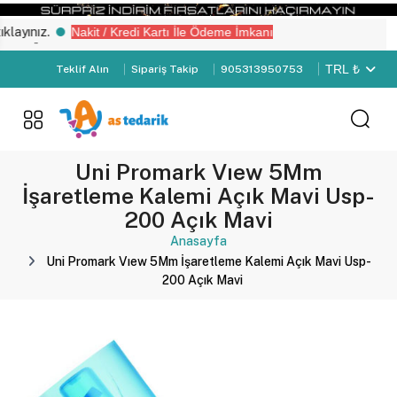
yınız.
Nakit / Kredi Kartı İle Ödeme İmkanı
 “Üye Girişi" yapın.
TRL ₺
Teklif Alın
Sipariş Takip
905313950753
Uni Promark Vıew 5Mm
İşaretleme Kalemi Açık Mavi Usp-
200 Açık Mavi
Anasayfa
Uni Promark Vıew 5Mm İşaretleme Kalemi Açık Mavi Usp-
200 Açık Mavi